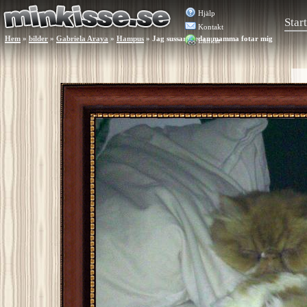
Hjälp
Start
Kontakt
Hem
»
bilder
»
Gabriela Araya
»
Hampus
»
Jag sussar medan mamma fotar mig
Länkar