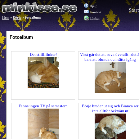
Hjälp
Start
Kontakt
Hem
»
Börje
»
fotoalbum
Länkar
Fotoalbum
Det stiiiiiiinker!
Visst går det att sova överallt...det ä
bara att blunda och sätta igång
Fanns ingen TV på semestern
Börje breder ut sig och Bianca ser
inte alltför bekväm ut